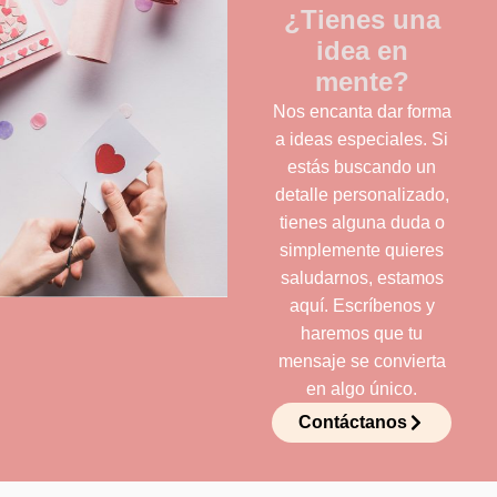
¿Tienes una
idea en
mente?
Nos encanta dar forma
a ideas especiales. Si
estás buscando un
detalle personalizado,
tienes alguna duda o
simplemente quieres
saludarnos, estamos
aquí. Escríbenos y
haremos que tu
mensaje se convierta
en algo único.
Contáctanos